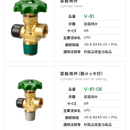
容器用弁
Cylinder Valve
V-81
品番
弁種
容器用弁
φ8
サイズ
LPG
主要流体名
JIS B 8245 V2 × POL
接続規格
適用法規等
附属品検査合格品
容器用弁（錫メッキ付）
Cylinder Valve with tin plating
V-81-06
品番
弁種
容器用弁
φ8
サイズ
LPG
主要流体名
JIS B 8245 V2 × POL
接続規格
適用法規等
附属品検査合格品