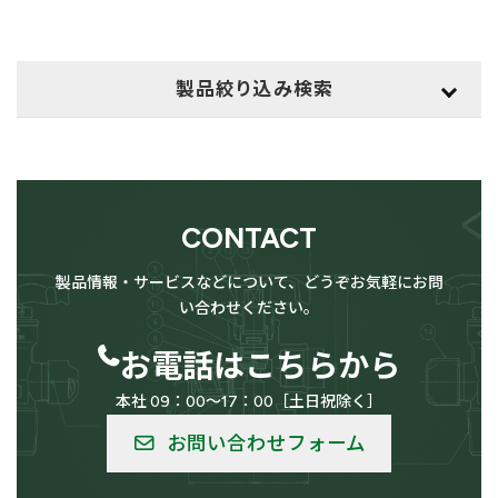
ー
ー
ー
ペ
ジ
ジ
ジ
ー
製品絞り込み検索
ジ
用途
送
検索
り
CONTACT
供給設備用
LPG（高圧ガス）設備用
製品情報・サービスなどについて、どうぞお気軽にお問
い合わせください。
お電話はこちらから
本社 09：00～17：00［土日祝除く］
低温用
バルク供給用
お問い合わせフォーム