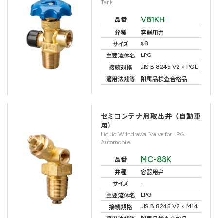
Tank
V81KH
品番
弁種
容器用弁
φ8
サイズ
LPG
主要流体名
JIS B 8245 V2 × POL
接続規格
適用法規等
附属品検査合格品
セミコンテナ用取出弁 （自動車
用）
Liquid Withdrawal Valve for LPG
Automobile
MC-88K
品番
弁種
容器用弁
-
サイズ
LPG
主要流体名
JIS B 8245 V2 × M14
接続規格