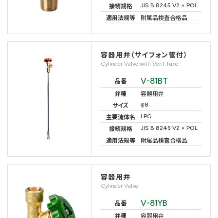
JIS B 8245 V2 × POL
接続規格
適用法規等
附属品検査合格品
容器用弁（サイフォン管付）
Cylinder Valve with Vent Tube
V-81BT
品番
弁種
容器用弁
φ8
サイズ
LPG
主要流体名
JIS B 8245 V2 × POL
接続規格
適用法規等
附属品検査合格品
容器用弁
Cylinder Valve
V-81YB
品番
弁種
容器用弁