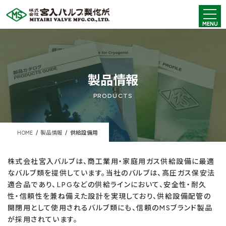
コ
ナ
ン
ビ
MENU
テ
ゲ
ン
ー
ツ
シ
へ
ョ
ス
ン
キ
に
製品情報
ッ
移
プ
動
PRODUCTS
HOME
製品情報
供給設備用
株式会社宮入バルブは、商工業用・家庭用ガス供給設備に最適
なバルブ類を提供しています。当社のバルブは、高圧ガス保安法
適合品であり、LPGなどの供給ラインにおいて、安全性・耐久
性・信頼性を兼ね備えた設計を実現しており、供給設備配管の
開閉用として使用されるバルブ類にも、信頼のMSブランド製品
が採用されています。