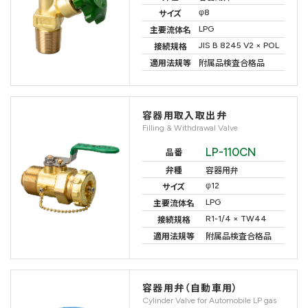
φ8
サイズ
LPG
主要流体名
JIS B 8245 V2 × POL
接続規格
適用法規等
附属品検査合格品
容器用取入取出弁
Filling & Withdrawal Valve
LP-110CN
品番
弁種
容器用弁
φ12
サイズ
LPG
主要流体名
R1-1/4 × TW44
接続規格
適用法規等
附属品検査合格品
容器用弁（自動車用）
Cylinder Valve for Automobile LP gas