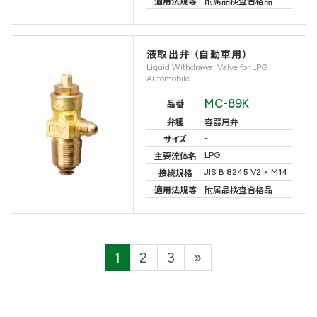
適用法規等
附属品検査合格品
液取出弁 （自動車用）
Liquid Withdrawal Valve for LPG
Automobile
MC-89K
品番
弁種
容器用弁
-
サイズ
LPG
主要流体名
JIS B 8245 V2 × M14
接続規格
適用法規等
附属品検査合格品
投
1
2
3
»
固
固
固
稿
定
定
定
ペ
ペ
ペ
の