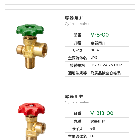
容器用弁
Cylinder Valve
V-8-00
品番
弁種
容器用弁
φ6.4
サイズ
LPG
主要流体名
JIS B 8245 V1 × POL
接続規格
適用法規等
附属品検査合格品
容器用弁
Cylinder Valve
V-81B-00
品番
弁種
容器用弁
φ8
サイズ
LPG
主要流体名