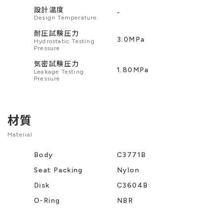
設計温度
-
Design Temperature.
耐圧試験圧力
3.0MPa
Hydrostatic Testing
Pressure
気密試験圧力
1.80MPa
Leakage Testing
Pressure
材質
Material
Body
C3771B
Seat Packing
Nylon
Disk
C3604B
O-Ring
NBR