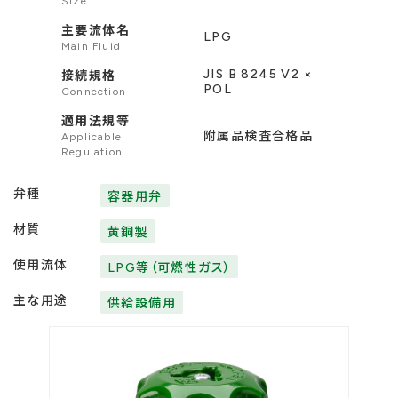
Size
主要流体名
LPG
Main Fluid
JIS B 8245 V2 ×
接続規格
POL
Connection
適用法規等
附属品検査合格品
Applicable
Regulation
弁種
容器用弁
材質
黄銅製
使用流体
LPG等（可燃性ガス）
主な用途
供給設備用