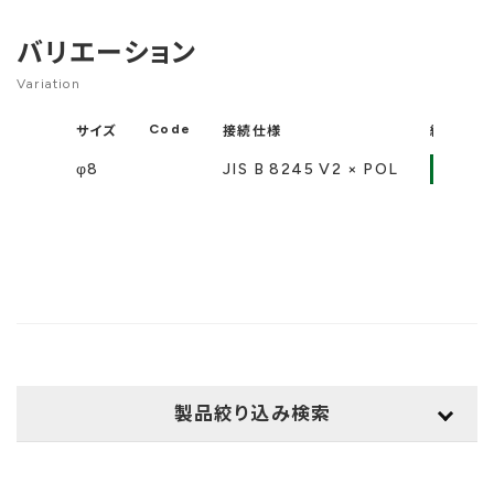
バリエーション
Variation
Code
サイズ
接続仕様
納入図面
φ8
JIS B 8245 V2 × POL
PD
製品絞り込み検索
用途
検索