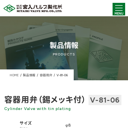
コ
ナ
ン
ビ
MENU
テ
ゲ
ン
ー
ツ
シ
へ
ョ
ス
ン
キ
に
製品情報
ッ
移
プ
動
PRODUCTS
HOME
製品情報
容器用弁
V-81-06
容器用弁（錫メッキ付）
V-81-06
Cylinder Valve with tin plating
サイズ
φ8