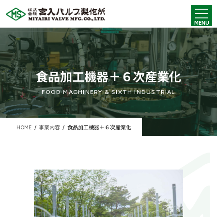
コ
ナ
ン
ビ
MENU
テ
ゲ
ン
ー
ツ
シ
へ
ョ
ス
ン
キ
に
食品加工機器＋６次産業化
ッ
移
プ
動
FOOD MACHINERY & SIXTH INDUSTRIAL
HOME
事業内容
食品加工機器＋６次産業化