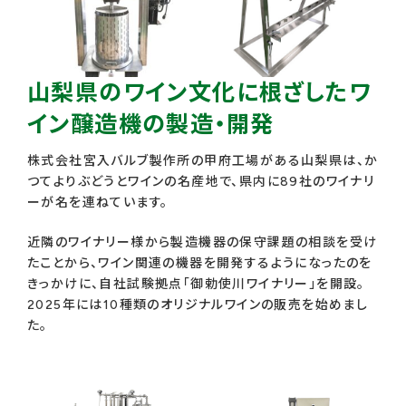
ー
ア
イ
山梨県のワイン文化に根ざしたワ
テ
ム
イン醸造機の製造・開発
リ
株式会社宮入バルブ製作所の甲府工場がある山梨県は、か
ン
つてよりぶどうとワインの名産地で、県内に89社のワイナリ
ク
ーが名を連ねています。
近隣のワイナリー様から製造機器の保守課題の相談を受け
たことから、ワイン関連の機器を開発するようになったのを
きっかけに、自社試験拠点「御勅使川ワイナリー」を開設。
2025年には10種類のオリジナルワインの販売を始めまし
た。