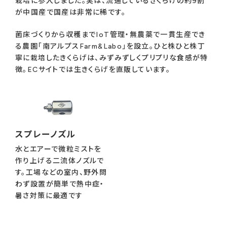
栽培に参入しました。実は、流通しているきくらげの約9割
が中国産で国産は非常に稀です。
菌床づくりから収穫までIoT管理・無農薬で一貫生産でき
る農園「南アルプスFarm&Labo」を設立。ひと株ひと株丁
寧に栽培したきくらげは、みずみずしくプリプリな食感が特
徴。ECサイトでは生きくらげを直販しています。
スプレーノズル
水とエアーで微粒ミストを
作り上げる二流体ノズルで
す。工場などの室内、野外問
わず設置が簡単で熱中症・
暑さ対策に最適です