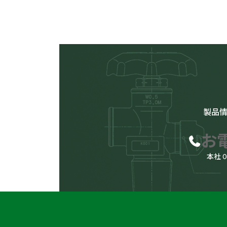
投
稿
の
ペ
ー
製品
ジ
お
本社 
送
り