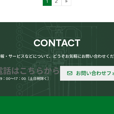
1
2
»
固
固
定
定
ペ
ペ
ー
ー
ジ
ジ
CONTACT
情報・サービスなどについて、どうぞお気軽にお問い合わせくだ
電話はこちらから
お問い合わせフ
09：00～17：00［土日祝除く］