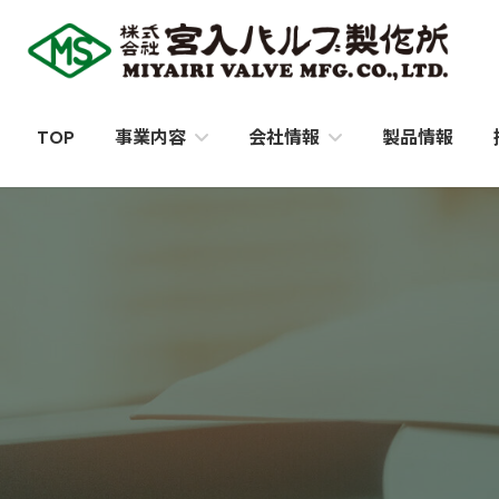
コ
ナ
ン
ビ
テ
ゲ
ン
ー
ツ
シ
TOP
製品情報
事業内容
会社情報
へ
ョ
ス
ン
キ
に
ッ
移
プ
動