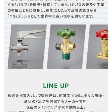
する「バルブ」を開発・製造しています。LPガスの普及や工業
の発展とともに成長し、長年にわたって品質の高さから
「MS」ブランドとして世界中で高い信頼を得ています。
ス
ス
ス
ラ
ラ
ラ
イ
イ
イ
ダ
ダ
ダ
ー
ー
ー
ア
ア
ア
イ
イ
イ
テ
テ
テ
ム
ム
ム
LINE UP
リ
リ
リ
ン
ン
ン
株式会社宮入バルブ製作所は、純国産100％。様々な用途・
ク
ク
ク
形状のバルブを開発するメーカーです。
現在のラインナップは100種類以上。