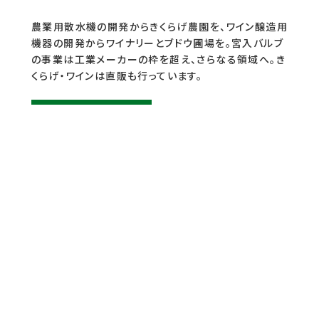
農業用散水機の開発からきくらげ農園を、ワイン醸造用
機器の開発からワイナリーとブドウ圃場を。宮入バルブ
の事業は工業メーカーの枠を超え、さらなる領域へ。き
くらげ・ワインは直販も行っています。
詳しくはこちら
COMPANY
会社概要
INVESTOR RELATIONS
IR情報