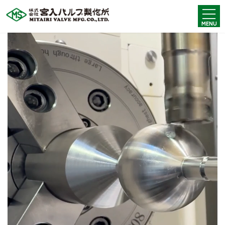
コ
ナ
ン
ビ
MENU
テ
ゲ
ン
ー
ツ
シ
へ
ョ
ス
ン
キ
に
ッ
移
プ
動