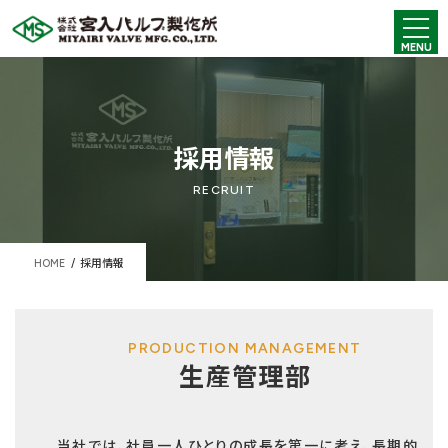
コ
ナ
ン
ビ
MENU
テ
ゲ
ン
ー
ツ
シ
へ
ョ
ス
ン
キ
に
採用情報
ッ
移
プ
動
RECRUIT
HOME
採用情報
PRODUCTION MANAGEMENT
生産管理部
当社では、社員一人ひとりの成長を第一に考え、長期的