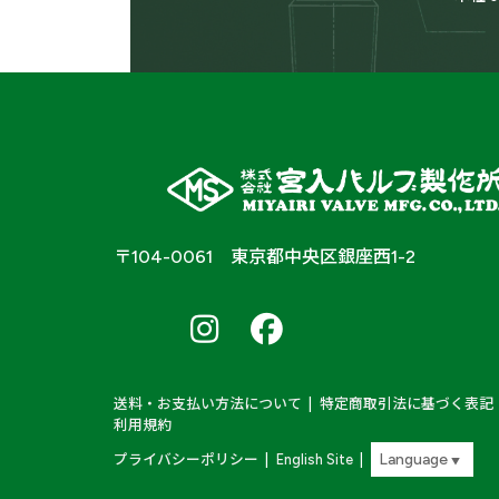
〒104-0061 東京都中央区銀座西1-2
南
南
南
ア
ア
ア
ル
ル
ル
プ
プ
プ
ス
ス
ス
Farm
Farm
Farm
送料・お支払い方法について
特定商取引法に基づく表記
＆
&
&
利用規約
Labo
Labo
Labo
X
Instagram
Instagram
プライバシーポリシー
English Site
▼