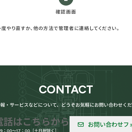
現
確認画面
在
表
一度やり直すか、他の方法で管理者に連絡してください。
示
さ
れ
て
い
る
画
面
CONTACT
で
す。
情報・サービスなどについて、どうぞお気軽にお問い合わせくだ
電話はこちらから
お問い合わせフ
09：00～17：00［土日祝除く］