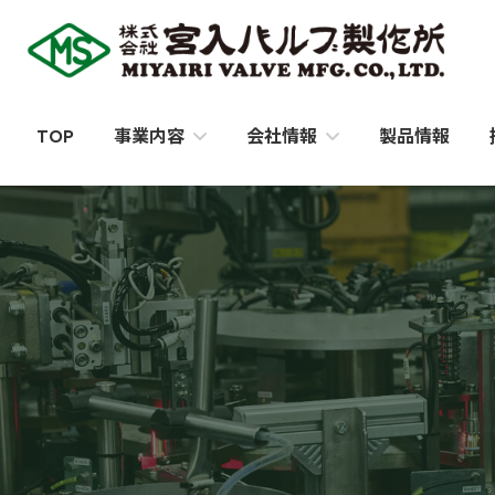
コ
ナ
ン
ビ
テ
ゲ
ン
ー
ツ
シ
TOP
製品情報
事業内容
会社情報
へ
ョ
ス
ン
キ
に
ッ
移
プ
動