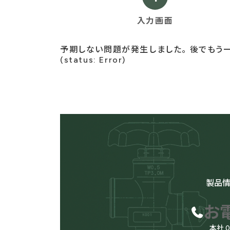
現
入力画面
在
表
予期しない問題が発生しました。 後でもう
示
(status: Error)
さ
れ
て
い
る
画
面
で
す。
製品
お
本社 