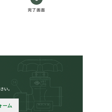
現
完了画面
在
表
示
さ
れ
て
い
る
画
面
で
す。
さい。
ォーム