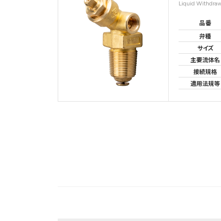
Liquid Withdraw
品番
弁種
サイズ
主要流体名
接続規格
適用法規等
投
稿
の