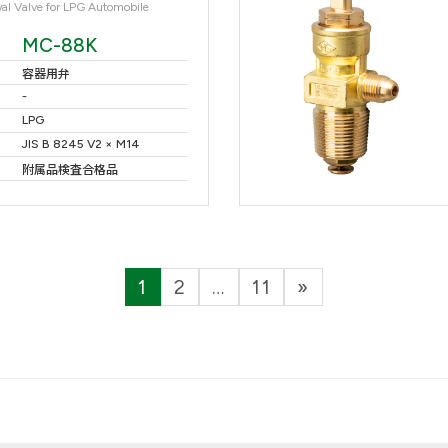
al Valve for LPG Automobile
MC-88K
容器用弁
-
LPG
JIS B 8245 V2 × M14
附属品検査合格品
1
2
…
11
»
固
固
固
定
定
定
ペ
ペ
ペ
ー
ー
ー
ジ
ジ
ジ