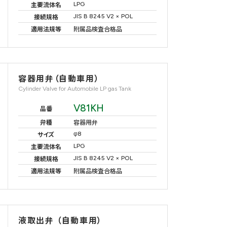
LPG
主要流体名
JIS B 8245 V2 × POL
接続規格
適用法規等
附属品検査合格品
容器用弁（自動車用）
Cylinder Valve for Automobile LP gas Tank
V81KH
品番
弁種
容器用弁
φ8
サイズ
LPG
主要流体名
JIS B 8245 V2 × POL
接続規格
適用法規等
附属品検査合格品
液取出弁 （自動車用）