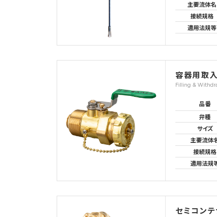
主要流体名
接続規格
適用法規等
容器用取
Filling & Withdr
品番
弁種
サイズ
主要流体
接続規格
適用法規
セミコンテ