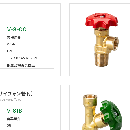
V-8-00
容器用弁
φ6.4
LPG
JIS B 8245 V1 × POL
附属品検査合格品
サイフォン管付）
with Vent Tube
V-81BT
容器用弁
φ8