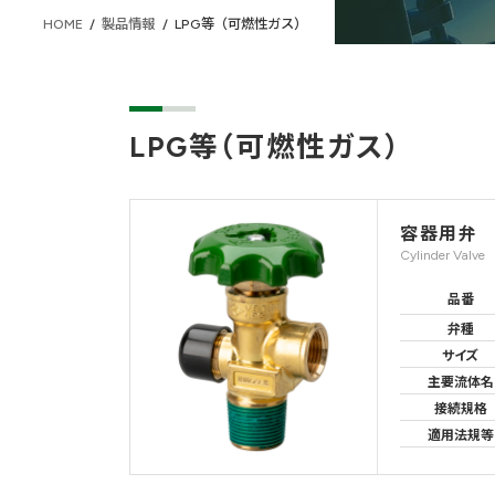
HOME
製品情報
LPG等（可燃性ガス）
LPG等（可燃性ガス）
容器用弁
Cylinder Valve
品番
弁種
サイズ
主要流体名
接続規格
適用法規等