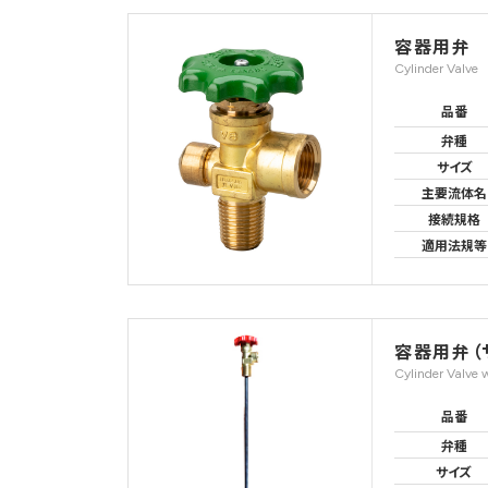
容器用弁
Cylinder Valve
品番
弁種
サイズ
主要流体名
接続規格
適用法規等
容器用弁（
Cylinder Valve 
品番
弁種
サイズ