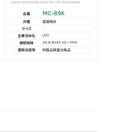
Liquid Withdrawal Valve for LPG Automobile
MC-89K
品番
弁種
容器用弁
-
サイズ
LPG
主要流体名
JIS B 8245 V2 × M14
接続規格
適用法規等
附属品検査合格品