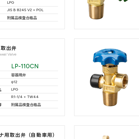
LPG
JIS B 8245 V2 × POL
附属品検査合格品
入取出弁
awal Valve
LP-110CN
容器用弁
φ12
LPG
名
R1-1/4 × TW44
等
附属品検査合格品
ナ用取出弁 （自動車用）