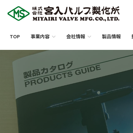
コ
ナ
ン
ビ
テ
ゲ
ン
ー
ツ
シ
TOP
製品情報
事業内容
会社情報
へ
ョ
ス
ン
キ
に
ッ
移
プ
動