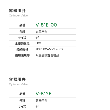
容器用弁
Cylinder Valve
V-81B-00
品番
弁種
容器用弁
φ8
サイズ
LPG
主要流体名
JIS B 8245 V2 × POL
接続規格
適用法規等
附属品検査合格品
容器用弁
Cylinder Valve
V-81YB
品番
弁種
容器用弁
φ8
サイズ