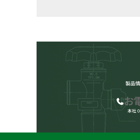
ペ
ー
検索
ジ
送
供給設備
り
用途
製品
バルク供
お
本社 
サニタリ