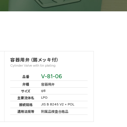
容器用弁（錫メッキ付）
Cylinder Valve with tin plating
V-81-06
品番
弁種
容器用弁
φ8
サイズ
LPG
主要流体名
JIS B 8245 V2 × POL
接続規格
適用法規等
附属品検査合格品