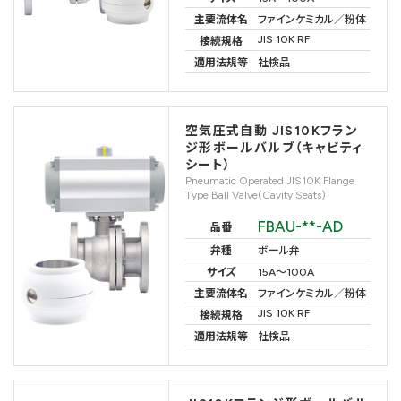
主要流体名
ファインケミカル／粉体
JIS 10K RF
接続規格
適用法規等
社検品
空気圧式自動 JIS10Kフラン
ジ形ボールバルブ（キャビティ
シート）
Pneumatic Operated JIS10K Flange
Type Ball Valve(Cavity Seats)
FBAU-**-AD
品番
弁種
ボール弁
サイズ
15A〜100A
主要流体名
ファインケミカル／粉体
JIS 10K RF
接続規格
適用法規等
社検品