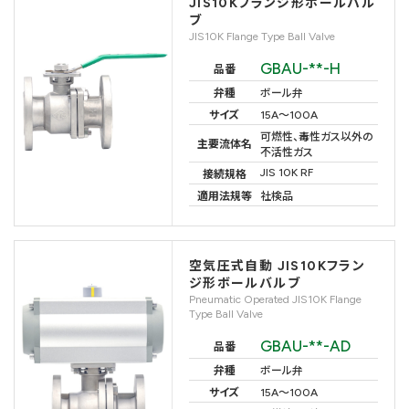
JIS10Kフランジ形ボールバル
ブ
JIS10K Flange Type Ball Valve
GBAU-**-H
品番
弁種
ボール弁
サイズ
15A〜100A
可燃性、毒性ガス以外の
主要流体名
不活性ガス
JIS 10K RF
接続規格
適用法規等
社検品
空気圧式自動 JIS10Kフラン
ジ形ボールバルブ
Pneumatic Operated JIS10K Flange
Type Ball Valve
GBAU-**-AD
品番
弁種
ボール弁
サイズ
15A〜100A