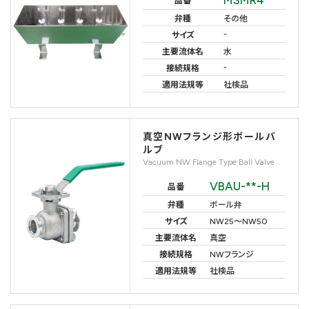
品番
弁種
その他
-
サイズ
主要流体名
水
-
接続規格
適用法規等
社検品
真空NWフランジ形ボールバ
ルブ
Vacuum NW Flange Type Ball Valve
VBAU-**-H
品番
弁種
ボール弁
サイズ
NW25〜NW50
主要流体名
真空
接続規格
NWフランジ
適用法規等
社検品