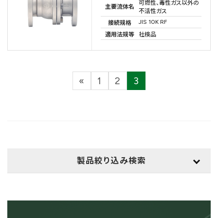
可燃性、毒性ガス以外の
主要流体名
不活性ガス
JIS 10K RF
接続規格
適用法規等
社検品
投
«
1
2
3
固
固
固
稿
定
定
定
ペ
ペ
ペ
の
ー
ー
ー
ペ
ジ
ジ
ジ
ー
製品絞り込み検索
ジ
用途
送
検索
り