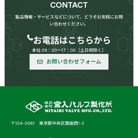
CONTACT
供給設備用
LPG（高圧ガス）設備用
製品情報・サービスなどについて、どうぞお気軽にお問
い合わせください。
お電話はこちらから
本社 09：00～17：00［土日祝除く］
低温用
バルク供給用
お問い合わせフォーム
船舶
車輛
〒104-0061 東京都中央区銀座西1-2
サニタリー
醸造機器
南
南
南