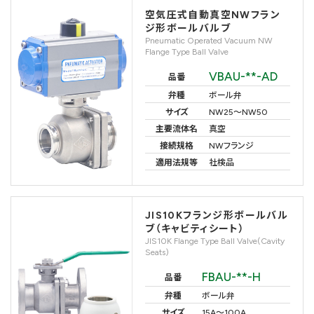
空気圧式自動真空NWフラン
ジ形ボールバルブ
Pneumatic Operated Vacuum NW
Flange Type Ball Valve
VBAU-**-AD
品番
弁種
ボール弁
サイズ
NW25〜NW50
主要流体名
真空
接続規格
NWフランジ
適用法規等
社検品
JIS10Kフランジ形ボールバル
ブ（キャビティシート）
JIS10K Flange Type Ball Valve(Cavity
Seats)
FBAU-**-H
品番
弁種
ボール弁
サイズ
15A〜100A