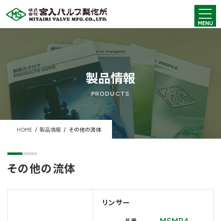
コ
ナ
ン
ビ
MENU
テ
ゲ
ン
ー
ツ
シ
へ
ョ
ス
ン
キ
に
製品情報
ッ
移
プ
動
PRODUCTS
HOME
製品情報
その他の流体
その他の流体
リンサー
MSMR4