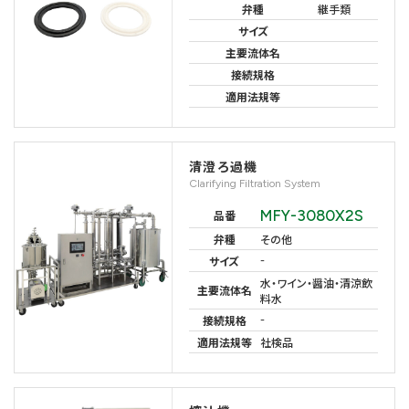
弁種
継手類
サイズ
主要流体名
接続規格
適用法規等
清澄ろ過機
Clarifying Filtration System
MFY-3080X2S
品番
弁種
その他
-
サイズ
水・ワイン・醤油・清涼飲
主要流体名
料水
-
接続規格
適用法規等
社検品