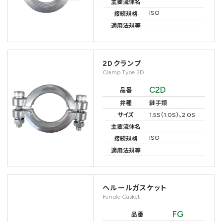
主要流体名
ISO
接続規格
適用法規等
2Dクランプ
Clamp Type 2D
C2D
品番
弁種
継手類
サイズ
1.5S（1.0S）、2.0S
主要流体名
ISO
接続規格
適用法規等
ヘルールガスケット
Ferrule Gasket
FG
品番