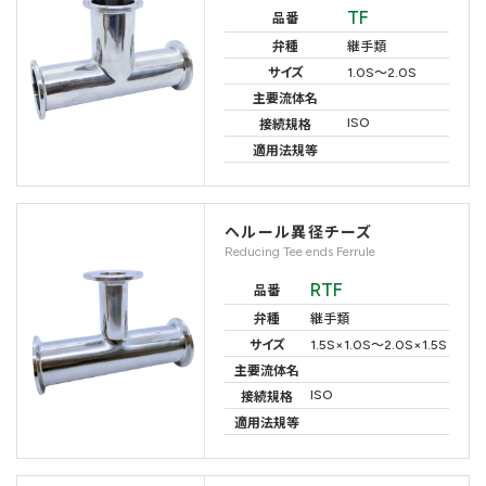
TF
品番
弁種
継手類
サイズ
1.0S～2.0S
主要流体名
ISO
接続規格
適用法規等
ヘルール異径チーズ
Reducing Tee ends Ferrule
RTF
品番
弁種
継手類
サイズ
1.5S×1.0S～2.0S×1.5S
主要流体名
ISO
接続規格
適用法規等