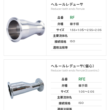
ヘルールレデューサ
Reducer both ends Ferrule
RF
品番
弁種
継手類
サイズ
1.5S×1.0Ｓ～2.5S×2.0S
主要流体名
ISO
接続規格
適用法規等
ヘルールレデューサ(偏心）
Reducer both ends Ferrule(Eccentric)
RFE
品番
弁種
継手類
サイズ
1.0S～2.0S
主要流体名
ISO
接続規格
適用法規等