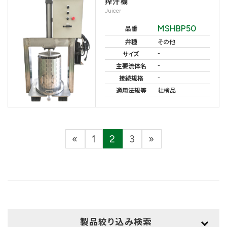
搾汁機
Juicer
MSHBP50
品番
弁種
その他
-
サイズ
-
主要流体名
-
接続規格
適用法規等
社検品
投
«
1
2
3
»
固
固
固
稿
定
定
定
ペ
ペ
ペ
の
ー
ー
ー
ペ
ジ
ジ
ジ
ー
製品絞り込み検索
ジ