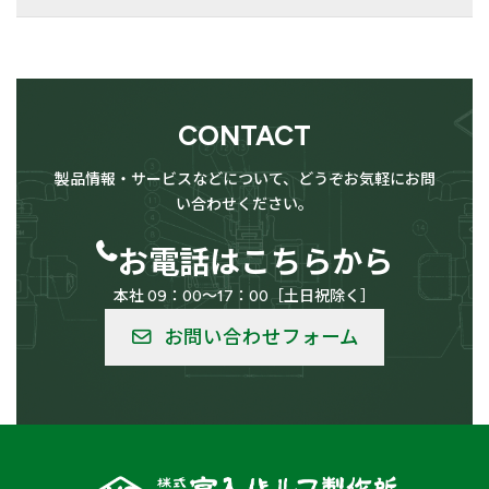
用途
送
検索
り
CONTACT
供給設備用
LPG（高圧ガス）設備用
製品情報・サービスなどについて、どうぞお気軽にお問
い合わせください。
お電話はこちらから
本社 09：00～17：00［土日祝除く］
低温用
バルク供給用
お問い合わせフォーム
船舶
車輛