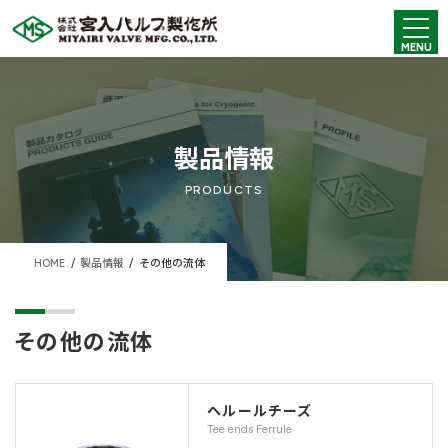
コ
ナ
ン
ビ
MENU
テ
ゲ
ン
ー
ツ
シ
へ
ョ
ス
ン
キ
に
製品情報
ッ
移
プ
動
PRODUCTS
HOME
製品情報
その他の流体
その他の流体
ヘルールチーズ
Tee ends Ferrule