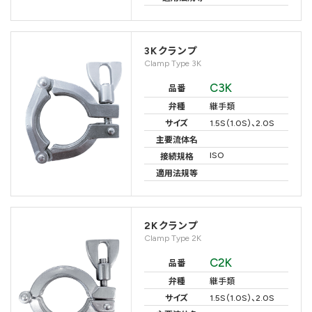
3Kクランプ
Clamp Type 3K
C3K
品番
弁種
継手類
サイズ
1.5S（1.0S）、2.0S
主要流体名
ISO
接続規格
適用法規等
2Kクランプ
Clamp Type 2K
C2K
品番
弁種
継手類
サイズ
1.5S（1.0S）、2.0S