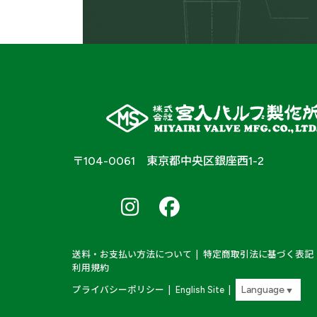
サニタリ
黄銅製
材質
容器用弁
〒104-0061 東京都中央区銀座西1-2
ボール弁
南
南
南
ア
ア
ア
安全弁
ル
ル
ル
弁種
プ
プ
プ
液面計元弁
ス
ス
ス
Farm
Farm
Farm
送料・お支払い方法について
特定商取引法に基づく表記
＆
&
&
バルク貯槽用弁類
利用規約
Labo
Labo
Labo
X
Instagram
Instagram
プライバシーポリシー
English Site
▼
その他