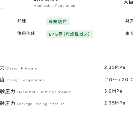
大
Applicable Regulation
弁種
材
移充填弁
使用流体
主
LPG等（可燃性ガス）
2.35MPa
圧力
Design Pressure
温度
-10〜+70
Design Temperature.
3.9MPa
試験圧力
Hydrostatic Testing Pressure
2.35MPa
試験圧力
Leakage Testing Pressure