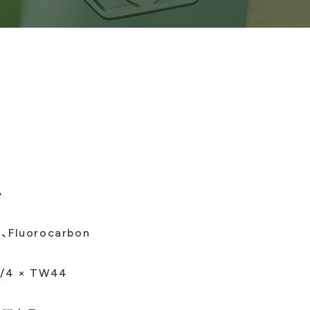
A
、Fluorocarbon
3/4 × TW44