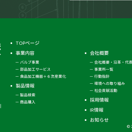
ー
醸造機器
鉄鋼製
TOPページ
事業内容
会社概要
バルブ事業
会社概要・沿革・代
移充填弁
部品加工サービス
事業所一覧
逆止弁
食品加工機器＋６次産業化
行動指針
環境への取り組み
製品情報
緊急遮断弁
社会貢献活動
製品検索
空気操作弁
採用情報
商品購入
IR情報
ノズル
お知らせ
© 