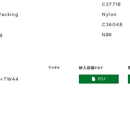
C3771B
Packing
Nylon
C3604B
g
NBR
Code
納入図面PDF
4×TW44
PDF