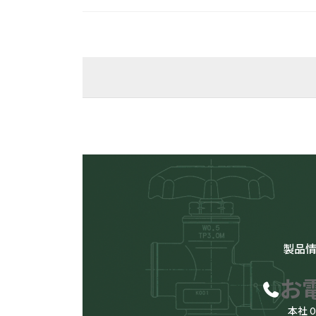
検索
供給設備
用途
製品
バルク供
お
本社 