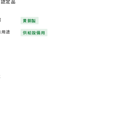
臣認定品
質
黄銅製
な用途
供給設備用
℃