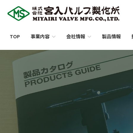
コ
ナ
ン
ビ
テ
ゲ
ン
ー
ツ
シ
TOP
製品情報
事業内容
会社情報
へ
ョ
ス
ン
キ
に
ッ
移
プ
動