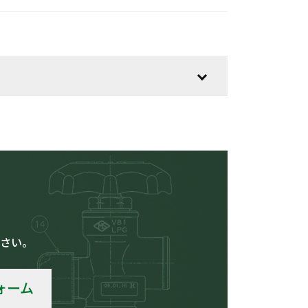
低温用
さい。
車輛
ォーム
その他の用途