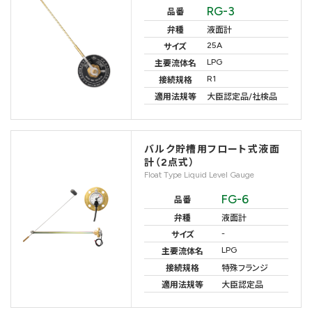
RG-3
品番
弁種
液面計
25A
サイズ
LPG
主要流体名
R1
接続規格
適用法規等
大臣認定品/社検品
バルク貯槽用フロート式液面
計（2点式）
Float Type Liquid Level Gauge
FG-6
品番
弁種
液面計
-
サイズ
LPG
主要流体名
接続規格
特殊フランジ
適用法規等
大臣認定品