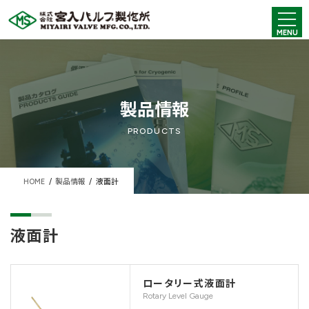
コ
ナ
ン
ビ
MENU
テ
ゲ
ン
ー
ツ
シ
へ
ョ
ス
ン
キ
に
製品情報
ッ
移
プ
動
PRODUCTS
HOME
製品情報
液面計
液面計
ロータリー式液面計
Rotary Level Gauge