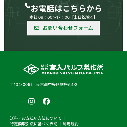
お電話はこちらから
本社 09：00～17：00［土日祝除く］
低温用
バルク供給用
お問い合わせフォーム
船舶
車輛
〒104-0061 東京都中央区銀座西1-2
サニタリー
醸造機器
南
南
南
ア
ア
ア
ル
ル
ル
プ
プ
プ
その他の用途
ス
ス
ス
Farm
Farm
Farm
材質
送料・お支払い方法について
＆
&
&
特定商取引法に基づく表記
利用規約
Labo
Labo
Labo