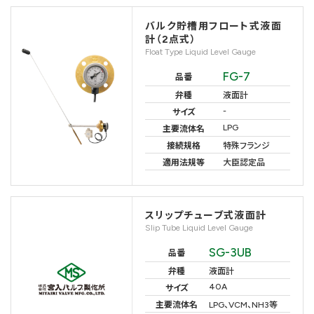
バルク貯槽用フロート式液面
計（2点式）
Float Type Liquid Level Gauge
FG-7
品番
弁種
液面計
-
サイズ
LPG
主要流体名
接続規格
特殊フランジ
適用法規等
大臣認定品
スリップチューブ式液面計
Slip Tube Liquid Level Gauge
SG-3UB
品番
弁種
液面計
40A
サイズ
主要流体名
LPG、VCM、NH3等