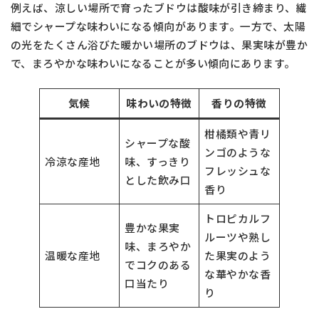
例えば、涼しい場所で育ったブドウは酸味が引き締まり、繊
細でシャープな味わいになる傾向があります。一方で、太陽
の光をたくさん浴びた暖かい場所のブドウは、果実味が豊か
で、まろやかな味わいになることが多い傾向にあります。
気候
味わいの特徴
香りの特徴
柑橘類や青リ
シャープな酸
ンゴのような
冷涼な産地
味、すっきり
フレッシュな
とした飲み口
香り
トロピカルフ
豊かな果実
ルーツや熟し
味、まろやか
温暖な産地
た果実のよう
でコクのある
な華やかな香
口当たり
り