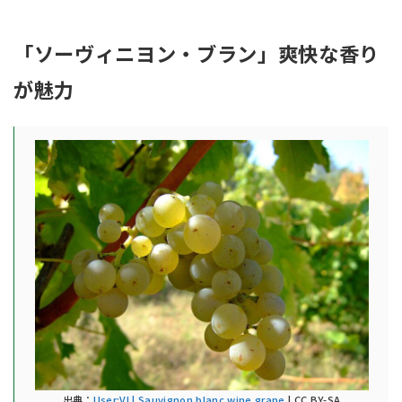
「ソーヴィニヨン・ブラン」爽快な香り
が魅力
出典：
User:Vl | Sauvignon blanc wine grape
| CC BY-SA