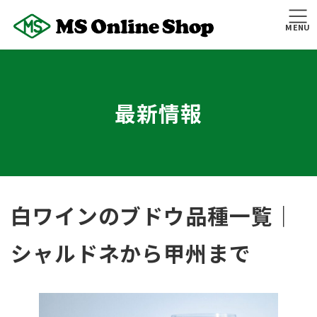
コ
ナ
ン
ビ
MENU
テ
ゲ
ン
ー
ツ
シ
へ
ョ
最新情報
ス
ン
キ
に
ッ
移
プ
動
白ワインのブドウ品種一覧｜
シャルドネから甲州まで