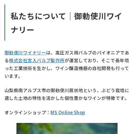
私たちについて｜御勅使川ワイ
ナリー
御勅使川ワイナリー
は、高圧ガス用バルブのパイオニアであ
る
株式会社宮入バルブ製作所
が運営しており、そこで長年培
った工業技術を生かし、ワイン醸造機器の自社開発も行って
います。
山梨県南アルプス市の御勅使川扇状地という、ぶどう栽培に
適した土地の特性を活かした個性豊かなワインが特徴です。
オンラインショップ：
MS Online Shop