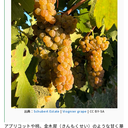
出典：
Schubert Estate
|
Viognier grape
| CC BY-SA
アプリコットや桃、金木犀（きんもくせい）のような甘く華