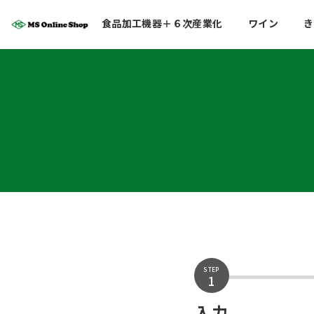
コ
ナ
食品加工機器＋６次産業化
ワイン
き
ン
ビ
テ
ゲ
ン
ー
ツ
シ
へ
ョ
ス
ン
キ
に
ッ
移
プ
動
STEP
1
入力