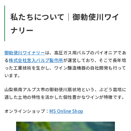
私たちについて｜御勅使川ワイ
ナリー
御勅使川ワイナリー
は、高圧ガス用バルブのパイオニアであ
る
株式会社宮入バルブ製作所
が運営しており、そこで長年培
った工業技術を生かし、ワイン醸造機器の自社開発も行って
います。
山梨県南アルプス市の御勅使川扇状地という、ぶどう栽培に
適した土地の特性を活かした個性豊かなワインが特徴です。
オンラインショップ：
MS Online Shop