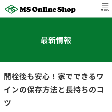
コ
ナ
ン
ビ
MENU
テ
ゲ
ン
ー
ツ
シ
へ
ョ
最新情報
ス
ン
キ
に
ッ
移
プ
動
開栓後も安心！家でできるワ
インの保存方法と長持ちのコ
ツ