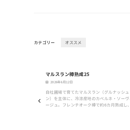
カテゴリー
オススメ
マルスラン樽熟成25
2026年6月12日
自社圃場で育てたマルスラン（グルナッシュ
ン）を主体に、冷涼産地のカベルネ・ソーヴ
ージュ。フレンチオーク樽で約6カ月熟成し
本に仕上げました。カシスを思わせる果実味
とタンニンが織りなす豊かな余韻。グラスを
ランの新たな魅力をお楽しみください。