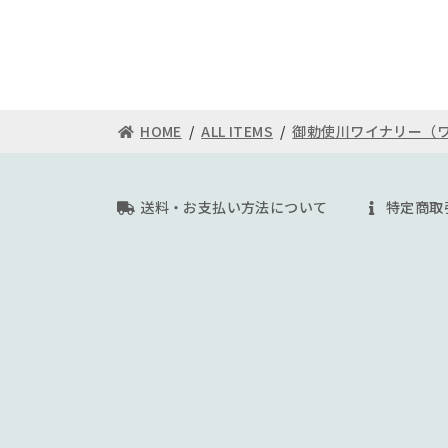
【ワインの配送について】
5月1日～9月30日までは輸送時高温になる
蔵）をお勧めしています。
また厳冬期（12月～翌2月頃まで）の北海
HOME
ALL ITEMS
御勅使川ワイナリー（
クール便（冷蔵）をお勧め致します。
通常配送の場合、液漏れ等の問題につきまし
す。
送料・お支払い方法について
特定商取
クール代金