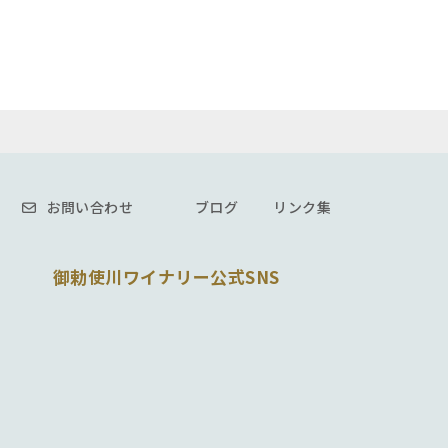
ーム感が楽しめる一本です。
と、旨みのある奥行き豊かな味わいをぜひお
送時高温になる恐れがあるためにクール便（冷
頃まで）の北海道や東北方面も凍結防止の為に
します。
お問い合わせ
ブログ
リンク集
問題につきましては当方で保障致しかねま
御勅使川ワイナリー公式SNS