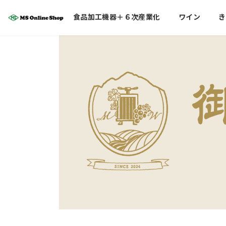
コ
ナ
食品加工機器＋６次産業化
ワイン
き
ン
ビ
テ
ゲ
ン
ー
ツ
シ
へ
ョ
ス
ン
キ
に
ッ
移
プ
動