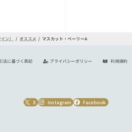
な果実味とふくよかなボリュ
フレッシュで美味しい飲み口
楽しみください。
恐れがあるためにクール便（冷
【ワインの配送について】
道や東北方面も凍結防止の為に
5月1日～9月30日までは輸
ワイン）
オススメ
マスカット・ベーリーA
蔵）をお勧めしています。
ては当方で保障致しかねま
また厳冬期（12月～翌2月
クール便（冷蔵）をお勧め致
引法に基づく表記
プライバシーポリシー
利用規約
通常配送の場合、液漏れ等の
す。
クール代金
X
Instagram
Facebook