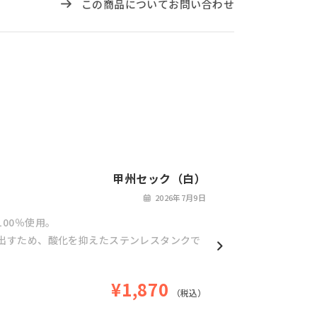
この商品についてお問い合わせ
甲州セック（白）
2026年7月9日
00％使用。
出すため、酸化を抑えたステンレスタンクで
実を思わせる華やかな香りが広がり、フレッ
¥1,870
引き締めます。
（税込）
紫色のニュアンスがほのかに感じられ、豊か