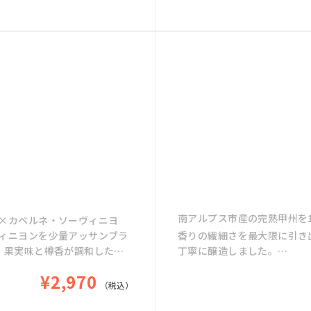
南アルプス市産の完熟甲州を1
×カベルネ・ソーヴィニヨ
ィニヨンを少量アッサンブラ
香りの繊細さを最大限に引き
、果実味と樽香が調和した一
丁寧に醸造しました。
。心地よいロースト感。酸味
グラスからは白桃や熟した果
¥2,970
傾けるたびに広がる、マルス
シュで心地よい酸味が全体を
（税込）
完熟した甲州ならではの淡い