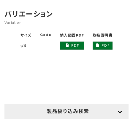
バリエーション
Variation
Code
サイズ
納入図面PDF
取扱説明書
DXF
φ8
PDF
PDF
製品絞り込み検索
用途
検索