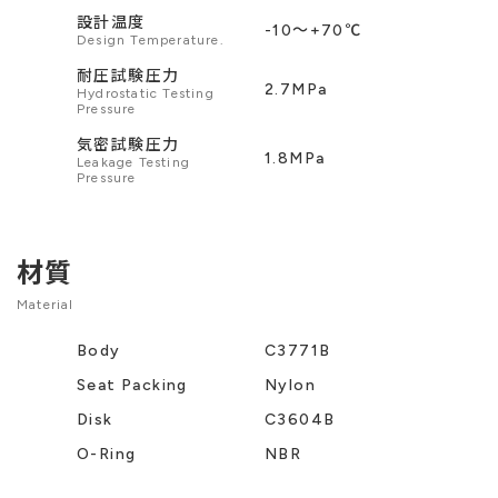
設計温度
-10〜+70℃
Design Temperature.
耐圧試験圧力
2.7MPa
Hydrostatic Testing
Pressure
気密試験圧力
1.8MPa
Leakage Testing
Pressure
材質
Material
Body
C3771B
Seat Packing
Nylon
Disk
C3604B
O-Ring
NBR