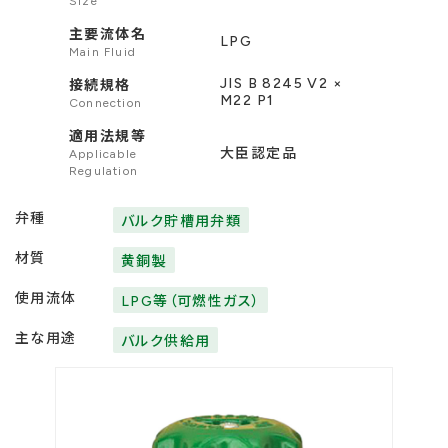
Size
主要流体名
LPG
Main Fluid
JIS B 8245 V2 ×
接続規格
M22 P1
Connection
適用法規等
大臣認定品
Applicable
Regulation
弁種
バルク貯槽用弁類
材質
黄銅製
使用流体
LPG等（可燃性ガス）
主な用途
バルク供給用