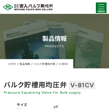
コ
ナ
ン
ビ
MENU
テ
ゲ
ン
ー
ツ
シ
へ
ョ
ス
ン
キ
に
製品情報
ッ
移
プ
動
PRODUCTS
HOME
製品情報
バルク貯槽用弁類
V-81CV
バルク貯槽用均圧弁
V-81CV
Pressure Equalizing Valve for Bulk supply
サイズ
φ8