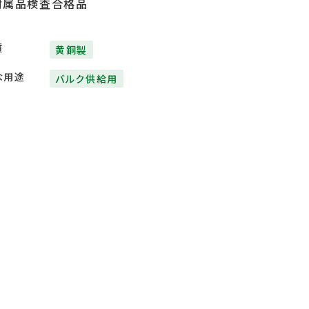
附属品検査合格品
質
黄銅製
な用途
バルク供給用