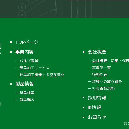
ー
醸造機器
鉄鋼製
TOPページ
事業内容
会社概要
バルブ事業
会社概要・沿革・代
移充填弁
部品加工サービス
事業所一覧
逆止弁
食品加工機器＋６次産業化
行動指針
環境への取り組み
製品情報
緊急遮断弁
社会貢献活動
製品検索
空気操作弁
採用情報
商品購入
IR情報
ノズル
お知らせ
© 