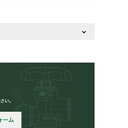
低温用
さい。
車輛
ォーム
その他の用途