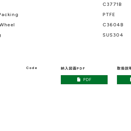
C3771B
Packing
PTFE
Wheel
C3604B
g
SUS304
Code
納入図面PDF
取扱説
2
PDF