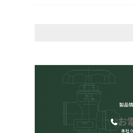
検索
供給設備
用途
製品
バルク供
お
本社 