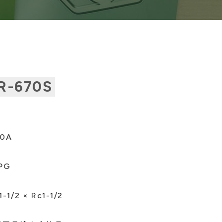
R-670S
0A
PG
1-1/2 × Rc1-1/2