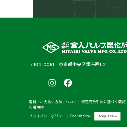
サニタリ
黄銅製
材質
容器用弁
〒104-0061 東京都中央区銀座西1-2
ボール弁
南
南
南
ア
ア
ア
安全弁
ル
ル
ル
弁種
プ
プ
プ
液面計元弁
ス
ス
ス
Farm
Farm
Farm
送料・お支払い方法について
特定商取引法に基づく表記
＆
&
&
バルク貯槽用弁類
利用規約
Labo
Labo
Labo
X
Instagram
Instagram
プライバシーポリシー
English Site
▼
その他