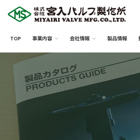
コ
ナ
ン
ビ
テ
ゲ
ン
ー
ツ
シ
TOP
製品情報
事業内容
会社情報
へ
ョ
ス
ン
キ
に
ッ
移
プ
動