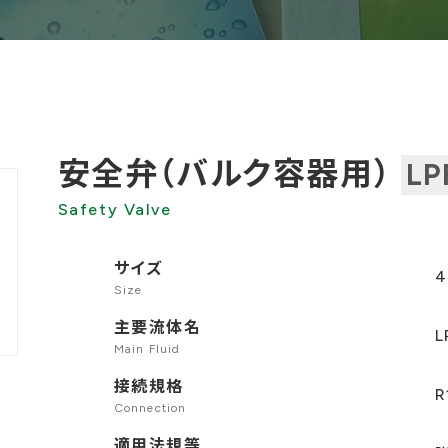
安全弁（バルク容器用）
LP
Safety Valve
サイズ
4
Size
主要流体名
L
Main Fluid
接続規格
R
Connection
適用法規等