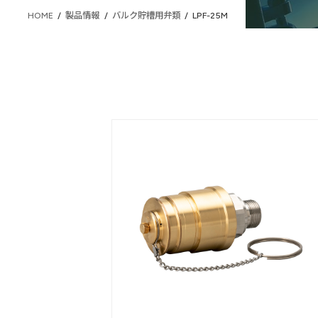
HOME
製品情報
バルク貯槽用弁類
LPF-25M