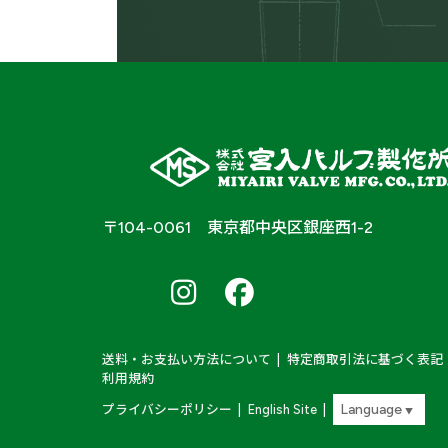
サニタリ
黄銅製
材質
容器用弁
〒104-0061 東京都中央区銀座西1-2
ボール弁
南
南
南
ア
ア
ア
安全弁
ル
ル
ル
弁種
プ
プ
プ
液面計元弁
ス
ス
ス
Farm
Farm
Farm
送料・お支払い方法について
特定商取引法に基づく表記
＆
&
&
バルク貯槽用弁類
利用規約
Labo
Labo
Labo
X
Instagram
Instagram
プライバシーポリシー
English Site
▼
その他