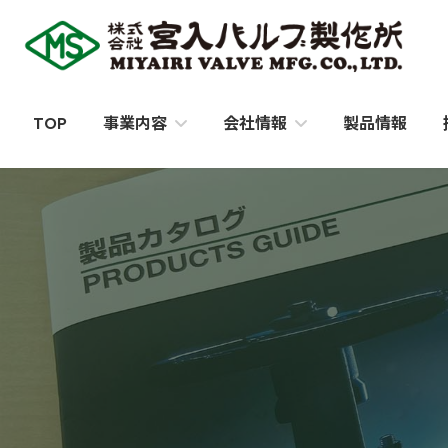
コ
ナ
ン
ビ
テ
ゲ
ン
ー
ツ
シ
TOP
製品情報
事業内容
会社情報
へ
ョ
ス
ン
キ
に
ッ
移
プ
動