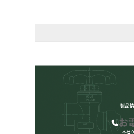
検索
供給設備
用途
製品
バルク供
お
本社 