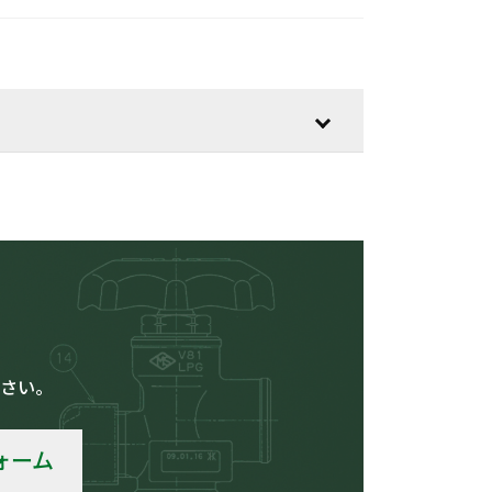
低温用
さい。
車輛
ォーム
その他の用途