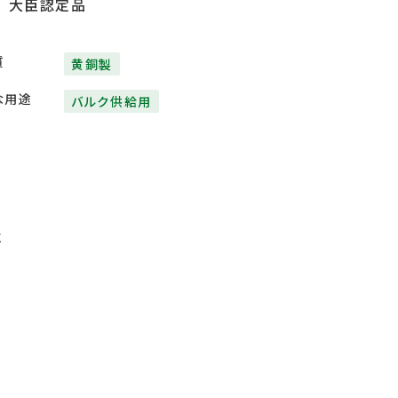
大臣認定品
質
黄銅製
な用途
バルク供給用
℃