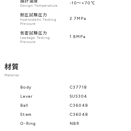
設計温度
-10〜+70℃
Design Temperature.
耐圧試験圧力
2.7MPa
Hydrostatic Testing
Pressure
気密試験圧力
1.8MPa
Leakage Testing
Pressure
材質
Material
Body
C3771B
Lever
SUS304
Ball
C3604B
Stem
C3604B
O-Ring
NBR