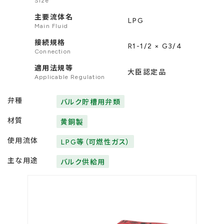
Size
主要流体名
LPG
Main Fluid
接続規格
R1-1/2 × G3/4
Connection
適用法規等
大臣認定品
Applicable Regulation
弁種
バルク貯槽用弁類
材質
黄銅製
使用流体
LPG等（可燃性ガス）
主な用途
バルク供給用