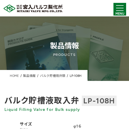
コ
ナ
ン
ビ
MENU
テ
ゲ
ン
ー
ツ
シ
へ
ョ
ス
ン
キ
に
製品情報
ッ
移
プ
動
PRODUCTS
HOME
製品情報
バルク貯槽用弁類
LP-108H
バルク貯槽液取入弁
LP-108H
Liquid Filling Valve for Bulk supply
サイズ
φ16