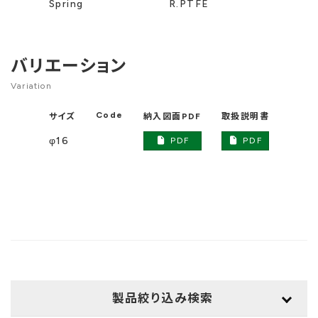
Spring
R.PTFE
バリエーション
Variation
Code
サイズ
納入図面PDF
取扱説明書
DXF
φ16
PDF
PDF
製品絞り込み検索