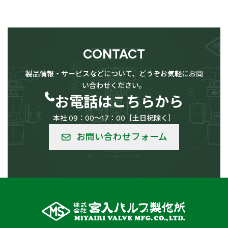
用途
検索
CONTACT
供給設備用
LPG（高圧ガス）設備用
製品情報・サービスなどについて、どうぞお気軽にお問
い合わせください。
お電話はこちらから
本社 09：00～17：00［土日祝除く］
低温用
バルク供給用
お問い合わせフォーム
船舶
車輛