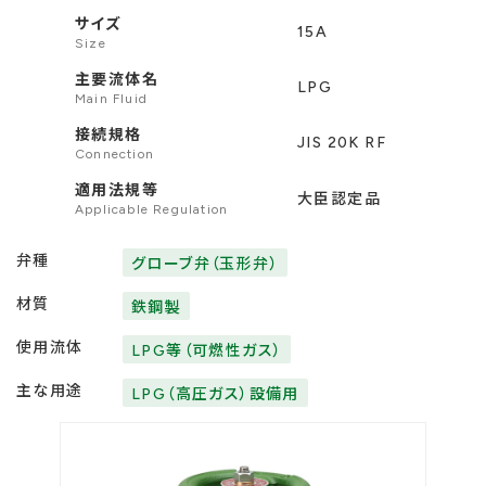
サイズ
15A
Size
主要流体名
LPG
Main Fluid
接続規格
JIS 20K RF
Connection
適用法規等
大臣認定品
Applicable Regulation
弁種
グローブ弁（玉形弁）
材質
鉄鋼製
使用流体
LPG等（可燃性ガス）
主な用途
LPG（高圧ガス）設備用