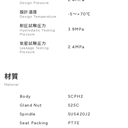
Design Pressure
設計温度
-5〜+70℃
Design Temperature.
耐圧試験圧力
3.9MPa
Hydrostatic Testing
Pressure
気密試験圧力
2.4MPa
Leakage Testing
Pressure
材質
Material
Body
SCPH2
Gland Nut
S25C
Spindle
SUS420J2
Seat Packing
PTFE