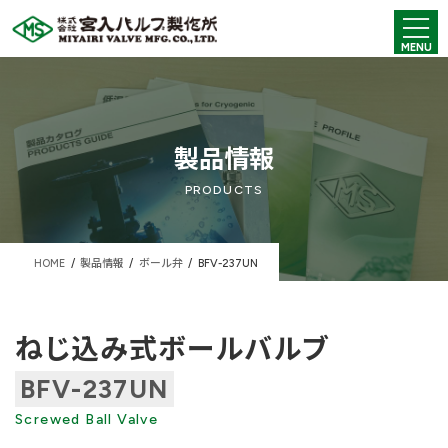
コ
ナ
ン
ビ
MENU
テ
ゲ
ン
ー
ツ
シ
へ
ョ
ス
ン
キ
に
製品情報
ッ
移
プ
動
PRODUCTS
HOME
製品情報
ボール弁
BFV-237UN
ねじ込み式ボールバルブ
BFV-237UN
Screwed Ball Valve