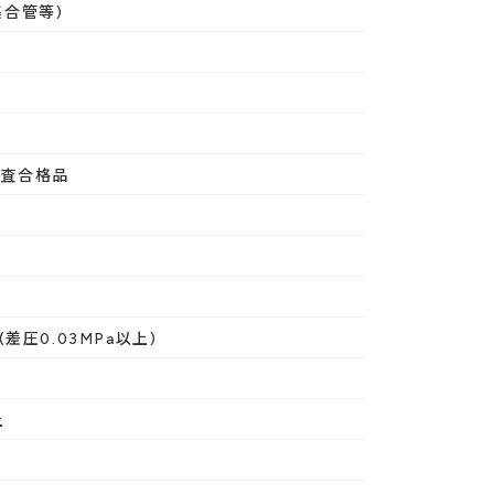
集合管等)
検査合格品
(差圧0.03MPa以上)
上