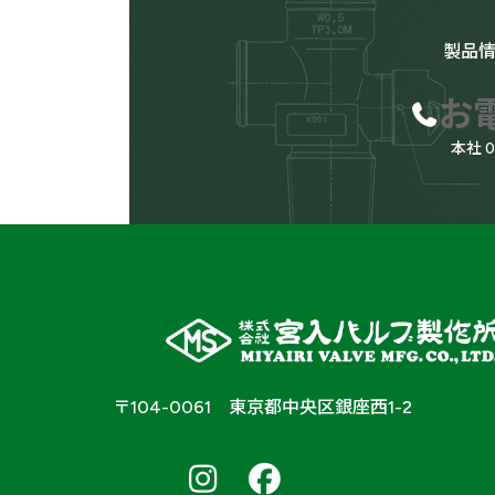
製品
お
本社 
〒104-0061 東京都中央区銀座西1-2
南
南
南
ア
ア
ア