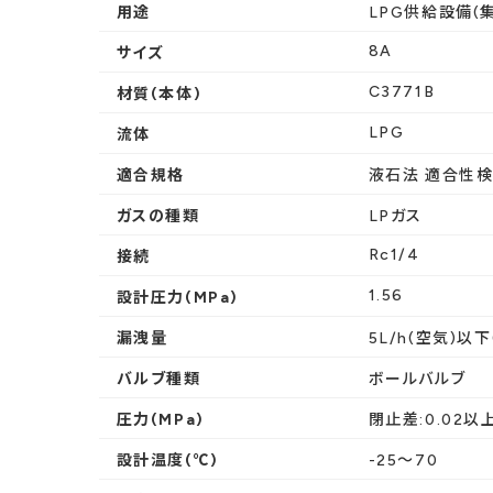
用途
LPG供給設備(
8A
サイズ
C3771B
材質(本体)
LPG
流体
適合規格
液石法 適合性
ガスの種類
LPガス
Rc1/4
接続
1.56
設計圧力(MPa)
漏洩量
5L/h(空気)以下
バルブ種類
ボールバルブ
圧力(MPa)
閉止差:0.02以
設計温度(℃)
-25〜70