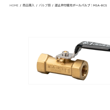
HOME
商品購入
バルブ類
逆止弁付根元ボールバルブ：MSA-8CS