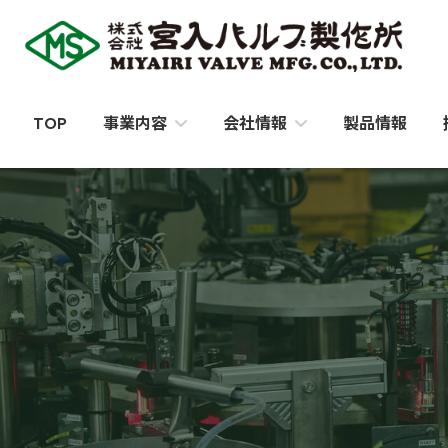
コ
ナ
ン
ビ
テ
ゲ
ン
ー
ツ
シ
TOP
製品情報
事業内容
会社情報
へ
ョ
ス
ン
キ
に
ッ
移
プ
動