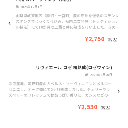
2025年12月1日
山梨県峡東地区（勝沼・一宮町）産の甲州を低温のステンレ
スタンクでじっくり仕込み、瓶内二次発酵（トラディショナ
ル製法）にて10か月以上澱と共に熟成を行いました。きめ細
かい泡に和梨やカボスなどの果実香、豊かな酸と甲州種特有
¥2,750
のほろ苦さが余韻に感じます。
（税込）
ご注意：ガス圧が6気圧程度と高めのため、開栓時は良く冷
やし、振らないようにしてゆっくり抜栓していただくようお
願いいたします。
リヴィエール ロゼ 樽熟成(ロゼワイン)
2026年2月20日
【ワインの配送について】
5月1日～9月30日までは輸送時高温になる恐れがあるために
冷涼産地、明野町産のカベルネ・ソーヴィニヨンとメルロー
クール便（冷蔵）をお勧めしています。
セニエし、オーク樽にて2ヶ月熟成しました。チェリーやラ
ズベリーのフレッシュで甘酸っぱい香りに、カシスなどの果
また厳冬期（12月～翌2月頃まで）の北海道や東北方面も凍
実味、スッキリとした酸味にほのかに感じる樽のニュアンス
結防止の為にクール便（冷蔵）をお勧め致します。
¥2,530
が華やかな印象を与えます。
通常配送の場合、液漏れ等の問題につきましては当方で保障
（税込）
致しかねます。
クール代金
【ワインの配送について】