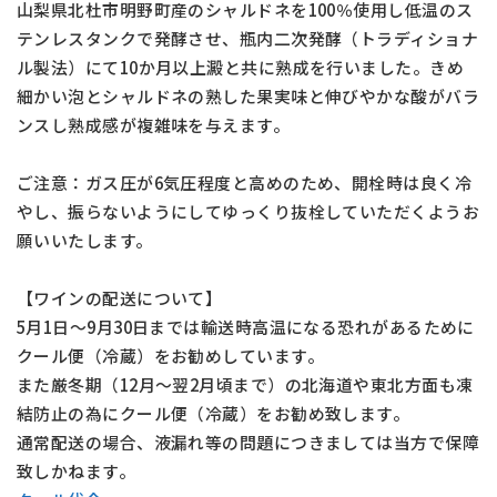
山梨県北杜市明野町産のシャルドネを100％使用し低温のス
テンレスタンクで発酵させ、瓶内二次発酵（トラディショナ
ル製法）にて10か月以上澱と共に熟成を行いました。きめ
細かい泡とシャルドネの熟した果実味と伸びやかな酸がバラ
ンスし熟成感が複雑味を与えます。
ご注意：ガス圧が6気圧程度と高めのため、開栓時は良く冷
やし、振らないようにしてゆっくり抜栓していただくようお
願いいたします。
【ワインの配送について】
5月1日～9月30日までは輸送時高温になる恐れがあるために
クール便（冷蔵）をお勧めしています。
また厳冬期（12月～翌2月頃まで）の北海道や東北方面も凍
結防止の為にクール便（冷蔵）をお勧め致します。
通常配送の場合、液漏れ等の問題につきましては当方で保障
致しかねます。