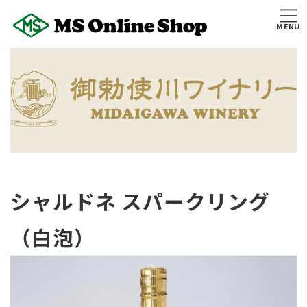
コ
ナ
ン
ビ
MENU
テ
ゲ
ン
ー
ツ
シ
へ
ョ
ス
ン
キ
に
ッ
移
プ
動
シャルドネ スパークリング
（白泡）