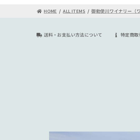
クール便（冷蔵）をお勧め致します。
HOME
ALL ITEMS
御勅使川ワイナリー（
通常配送の場合、液漏れ等の問題につきまし
す。
クール代金
送料・お支払い方法について
特定商取