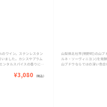
0％のワイン。ステンレスタン
山梨県北杜市(明野町)の山ブ
行いました。カシスやプラム
ルネ・ソーヴィニヨン)を発
エンタルスパイスの香りに、
山ブドウならではの深い色合
えるワインです。
味がスッキリとした後味に調
¥3,080
（税込）
※御勅使川は原料として収穫
恐れがあるためにクール便（冷
【ワインの配送について】
5月1日～9月30日までは輸
道や東北方面も凍結防止の為に
蔵）をお勧めしています。