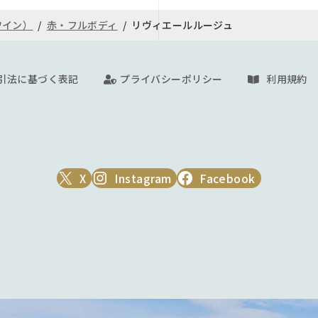
また厳冬期（12月～翌2月
ワイン）
赤・フルボディ
リヴィエールルージュ
ては当方で保障致しかねま
クール便（冷蔵）をお勧め致
通常配送の場合、液漏れ等の
す。
クール代金
引法に基づく表記
プライバシーポリシー
利用規約
X
Instagram
Facebook