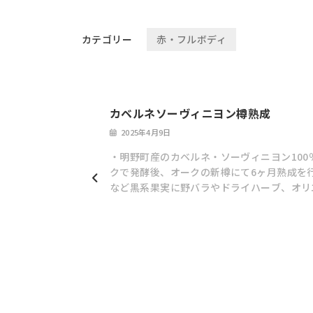
カテゴリー
赤・フルボディ
カベルネソーヴィニヨン樽熟成
2025年4月9日
・明野町産のカベルネ・ソーヴィニヨン10
クで発酵後、オークの新樽にて6ヶ月熟成を
など黒系果実に野バラやドライハーブ、オリ
冷涼感のあるストレートな酸味が満足感を与
【ワインの配送について】
5月1日～9月30日までは輸送時高温になる
蔵）をお勧めしています。
また厳冬期（12月～翌2月頃まで）の北海