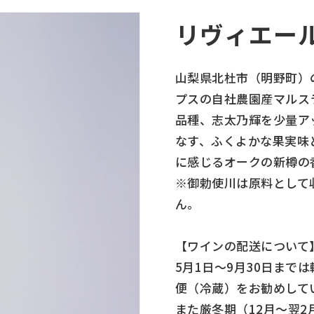
リヴィエー
山梨県北杜市（明野町）
プスの自社農園産マルス
品種、志太乃輝を少量ア
なす、ふくよかな果実味
に感じるオークの新樽の
※御勅使川は原料として
ん。
【ワインの配送について
5月1日～9月30日まで
便（冷蔵）をお勧めして
また厳冬期（12月～翌