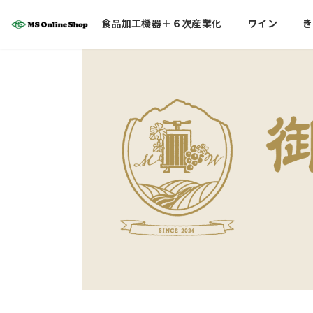
コ
ナ
食品加工機器＋６次産業化
ワイン
き
ン
ビ
テ
ゲ
ン
ー
ツ
シ
へ
ョ
ス
ン
キ
に
ッ
移
プ
動