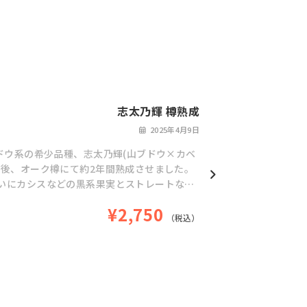
志太乃輝 樽熟成
2025年4月9日
ドウ系の希少品種、志太乃輝(山ブドウ×カベ
酵後、オーク樽にて約2年間熟成させました。
いにカシスなどの黒系果実とストレートな酸
和しています。
¥2,750
（税込）
されたブドウの収穫地ではありません。
送時高温になる恐れがあるためにクール便（冷